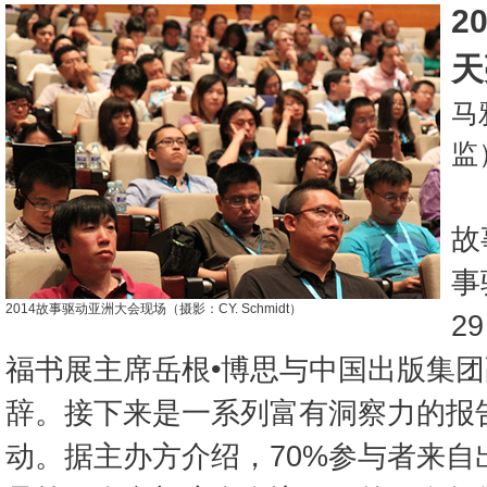
2
天
马
监
故
事
2014故事驱动亚洲大会现场（摄影：CY. Schmidt）
2
福书展主席岳根•博思与中国出版集
辞。接下来是一系列富有洞察力的报
动。据主办方介绍，70%参与者来自