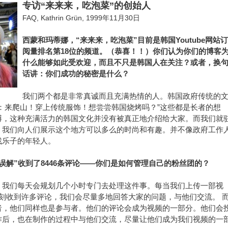
专访“来来来，吃泡菜”的创始人
FAQ, Kathrin Grün, 1999年11月30日
西蒙和玛蒂娜，“来来来，吃泡菜”目前是韩国Youtube网站订
阅量排名第18位的频道。（恭喜！！）你们认为你们的博客
什么能够如此受欢迎，而且不只是韩国人在关注？或者，换
话讲：你们成功的秘密是什么？
我们两个都是非常真诚而且充满热情的人。韩国政府传统的
：来爬山！穿上传统服饰！想尝尝韩国烧烤吗？”这些都是长者的想
搏，这种充满活力的韩国文化并没有被真正地介绍给大家。而我们就
。我们向人们展示这个地方可以多么的时尚和有趣。并不像政府工作
找乐子的年轻人。
误解”收到了8446条评论——你们是如何管理自己的粉丝团的？
。我们每天会规划几个小时专门去处理这件事。每当我们上传一部视
会立刻收到许多评论，我们会尽量多地回答大家的问题，与他们交流。 
者，他们同样也是参与者。他们的评论会成为视频的一部分。他们会
作后，也在制作的过程中与他们交流，尽量让他们成为我们视频的一