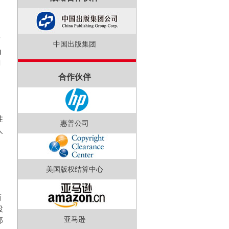
中国出版集团
为
句
合作伙伴
文
驻
惠普公司
人
美国版权结算中心
而
投
亚马逊
部