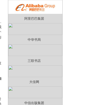
阿里巴巴集团
…
我
个
与
中华书局
三联书店
这
自
大佳网
、
常
中信出版集团
经