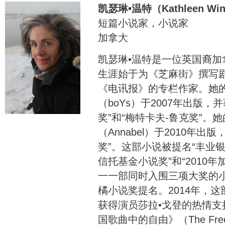
凯瑟琳•温特（Kathleen Win
短篇小说家，小说家
加拿大
凯瑟琳•温特是一位英国裔
生涯始于为《芝麻街》撰写
《电讯报》的专栏作家。她
（boYs）于2007年出版
奖”和“梅特卡夫-鲁克奖”。
（Annabel）于2010年出
奖”。这部小说被提名“丰业
信托基金小说奖”和“2010年
一一部同时入围三项大奖的小
橘小说奖提名。2014年，这
获得演员莎拉•戈登的热情
国歌曲中的自由》（The Freedo