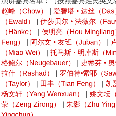
演讲嘉宾名单：（按照嘉宾姓氏英文
赵峰（Chow）
|
爱碧塔 • 达丝（Da
（Ewald）
|
伊莎贝尔 • 法薇尔（Fauv
（Hänke）
|
侯明亮（Hou Minglian
Feng）
|
阿尔文 • 友班（Juban）
|
卢
（Miao Wei）
|
托马斯 · 明库斯（Min
格鲍尔（Neugebauer）
|
史蒂芬 • 奥
拉什（Rashad）
|
罗伯特•索耶（Saw
（Taylor）
|
田丰（Tian Feng）
|
凯瑟
杨文轩（Yang Wenxuan）
|
姚文坛（Y
荣（Zeng Zirong）
|
朱影（Zhu Yin
Yingchun）