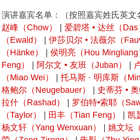
演讲嘉宾名单：（按照嘉宾姓氏英文
赵峰（Chow）
|
爱碧塔 • 达丝（Da
（Ewald）
|
伊莎贝尔 • 法薇尔（Fauv
（Hänke）
|
侯明亮（Hou Minglian
Feng）
|
阿尔文 • 友班（Juban）
|
卢
（Miao Wei）
|
托马斯 · 明库斯（Min
格鲍尔（Neugebauer）
|
史蒂芬 • 奥
拉什（Rashad）
|
罗伯特•索耶（Saw
（Taylor）
|
田丰（Tian Feng）
|
凯瑟
杨文轩（Yang Wenxuan）
|
姚文坛（Y