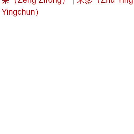
荣（Zeng Zirong）
|
朱影（Zhu Yin
Yingchun）