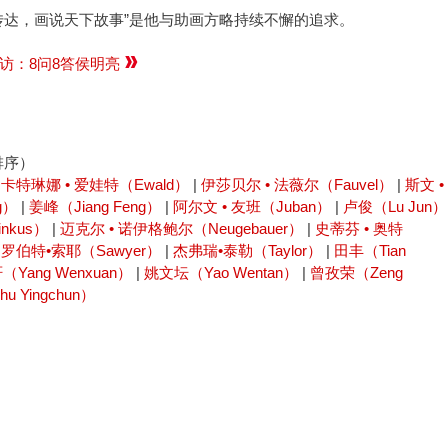
传达，画说天下故事”是他与助画方略持续不懈的追求。
访：8问8答侯明亮
排序）
|
卡特琳娜 • 爱娃特（Ewald）
|
伊莎贝尔 • 法薇尔（Fauvel）
|
斯文 •
g）
|
姜峰（Jiang Feng）
|
阿尔文 • 友班（Juban）
|
卢俊（Lu Jun）
nkus）
|
迈克尔 • 诺伊格鲍尔（Neugebauer）
|
史蒂芬 • 奥特
|
罗伯特•索耶（Sawyer）
|
杰弗瑞•泰勒（Taylor）
|
田丰（Tian
Yang Wenxuan）
|
姚文坛（Yao Wentan）
|
曾孜荣（Zeng
 Yingchun）