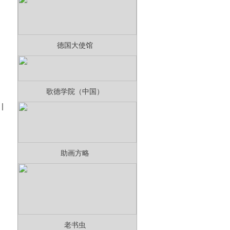
德国大使馆
歌德学院（中国）
|
助画方略
老书虫