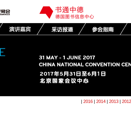
|
2016
|
2014
|
2013
|
201