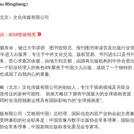
 Mingliang）
北京）文化传媒有限公司
访：8问8答侯明亮
0载有余，做过大学讲师、图书馆馆员、报刊图书审读官及出版行业
91年进入出版界，专注于中外文化交流、版权贸易、书刊进出口及书
务。苦心求索20余载，由地方到京都，由国有出版机构到中外合资
一个职业经理人的角色8年聚焦于中国少儿出版，成就了一个独特的
也成就了自我内心的童趣。
略（北京）文化传媒有限公司的创始人，专注于插画领域及关联业
觉传达的多种可能性。 助画方略目下拥有中国最大的全球插画资源
同时全流程独家运维具有国际影响力的“全球插画奖”。
版有限公司（艾格萌中国）总经理，国际信息内容产业协会副主席
受聘兼职的社会职务是：中国音像与数字出版协会常务理事，国际
协会常务理事，中国新闻出版标准化委员会专家等。