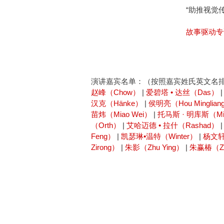
“助推视觉
故事驱动专
演讲嘉宾名单：（按照嘉宾姓氏英文名
赵峰（Chow）
|
爱碧塔 • 达丝（Das）
汉克（Hänke）
|
侯明亮（Hou Minglian
苗炜（Miao Wei）
|
托马斯 · 明库斯（Mi
（Orth）
|
艾哈迈德 • 拉什（Rashad）
Feng）
|
凯瑟琳•温特（Winter）
|
杨文轩（
Zirong）
|
朱影（Zhu Ying）
|
朱赢椿（Zhu