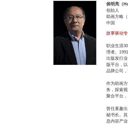
侯明亮（Hou
创始人
助画方略（
中国
故事驱动专
职业生涯3
理者。19
出版发行业
版平台，以
品牌公司，
作为助画方
务，探索视
聚合平台，
曾任童趣出
秘书长。其
息内容产业