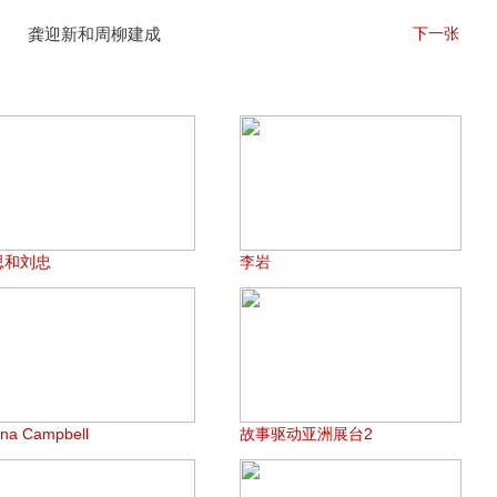
龚迎新和周柳建成
下一张
思和刘忠
李岩
ona Campbell
故事驱动亚洲展台2