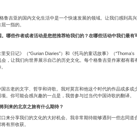
在格鲁吉亚的国内文化生活中是一个快速发展的领域。让我们感到高兴
首屈一指的。
宾国。哪些作者或者活动是您想推荐给我们的？在哪些活动中我们最有
》（“Gurian Diaries”）和《托马的童话故事》（“Thoma's
次很好的机会，让我们向世界展示自己的历史文化。每个格鲁吉亚作家都有着
待。
中国古老的文字、哲学和诗歌。我对莫言和他这个时代的作品或多或
强项。你可能会感兴趣的一点是，我曾参与过当代中国诗歌的翻译。
即将到来的北京之旅有什么期待？
窗口来分享我们的文化的大好机会。我非常期待能够遇到一些志同道
都将有所收获。