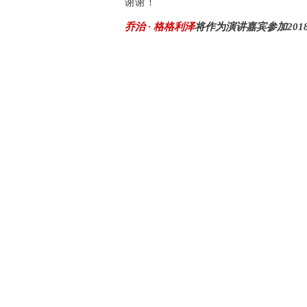
谢谢！
乔治 · 格格利泽
将作为演讲嘉宾参加201