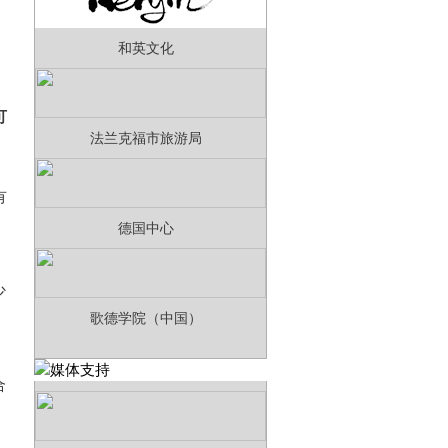
和英文化
可
法兰克福市旅游局
有
德国中心
少
歌德学院（中国）
合