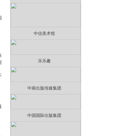
国
。
中信美术馆
际
乐乐趣
能
，
不
中南出版传媒集团
最
中国国际出版集团