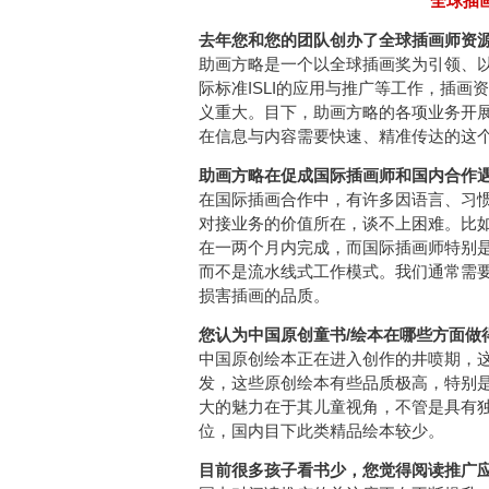
全球插画奖
去年您和您的团队创办了全球插画师资源平
助画方略是一个以全球插画奖为引领、
际标准ISLI的应用与推广等工作，插画
义重大。目下，助画方略的各项业务开
在信息与内容需要快速、精准传达的这
助画方略在促成国际插画师和国内合作
在国际插画合作中，有许多因语言、习
对接业务的价值所在，谈不上困难。比
在一两个月内完成，而国际插画师特别
而不是流水线式工作模式。我们通常需
损害插画的品质。
您认为中国原创童书/绘本在哪些方面做
中国原创绘本正在进入创作的井喷期，
发，这些原创绘本有些品质极高，特别
大的魅力在于其儿童视角，不管是具有
位，国内目下此类精品绘本较少。
目前很多孩子看书少，您觉得阅读推广