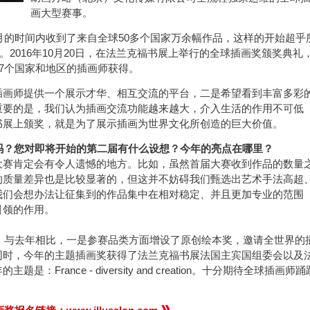
画大型赛事。
个月的时间内收到了来自全球50多个国家万余幅作品，这样的开始超乎
。2016年10月20日，在法兰克福书展上举行的全球插画奖颁奖典礼
由7个国家和地区的插画师获得。
插画师提供一个展示才华、相互交流的平台，二是希望看到丰富多彩
重要的是，我们认为插画交流功能越来越大，介入生活的作用不可低
书展上颁奖，就是为了展示插画为世界文化所创造的巨大价值。
吗？您对即将开始的第二届有什么设想？今年的亮点在哪里？
大赛肯定会有令人遗憾的地方。比如，虽然首届大赛收到作品的数量
的质量差异也是比较显著的，但这并不妨碍我们甄选出艺术手法高超
我们会想办法让征集到的作品集中在相对稳定、并且更加专业的范围
引领的作用。
奖，与去年相比，一是参赛品类方面增设了原创绘本奖，邀请全世界的
同时，今年的主题插画奖获得了法兰克福书展法国主宾国组委会以及
rance - diversity and creation。十分期待全球插画师踊