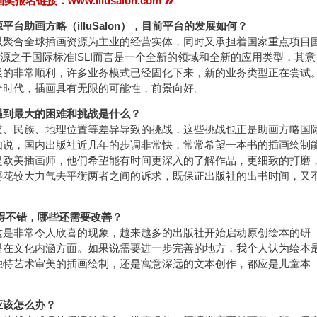
报名链接：www.illusalon.com
台助画方略（illuSalon），目前平台的发展如何？
以聚合全球插画资源为主业的经营实体，同时又承担着国家重点项目
资源之于国际标准ISLI而言是一个全新的领域和全新的应用类型，其意
展的非常顺利，许多业务模式已经固化下来，新的业务类型正在尝试
个时代，插画具有无限的可能性，前景向好。
遇到最大的困难和挑战是什么？
惯、民族、地理位置等差异导致的挑战，这些挑战也正是助画方略国
如说，国内出版社近几年的步调非常快，常常希望一本书的插画绘制
是欧美插画师，他们希望能有时间更深入的了解作品，更细致的打磨
要花较大力气去平衡两者之间的诉求，既保证出版社的出书时间，又
得不错，哪些还需要改善？
这是非常令人欣喜的现象，越来越多的出版社开始启动原创绘本的研
是在文化内涵方面。如果说需要进一步完善的地方，我个人认为绘本
独特艺术审美的插画绘制，还是寓意深远的文本创作，都应是儿童本
应该怎么办？