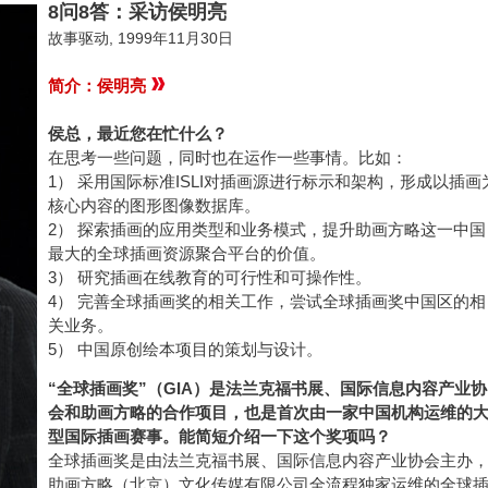
8问8答：采访侯明亮
故事驱动, 1999年11月30日
简介：侯明亮
侯总，最近您在忙什么？
在思考一些问题，同时也在运作一些事情。比如：
1） 采用国际标准ISLI对插画源进行标示和架构，形成以插画
核心内容的图形图像数据库。
2） 探索插画的应用类型和业务模式，提升助画方略这一中国
最大的全球插画资源聚合平台的价值。
3） 研究插画在线教育的可行性和可操作性。
4） 完善全球插画奖的相关工作，尝试全球插画奖中国区的相
关业务。
5） 中国原创绘本项目的策划与设计。
“全球插画奖”（GIA）是法兰克福书展、国际信息内容产业协
会和助画方略的合作项目，也是首次由一家中国机构运维的
型国际插画赛事。能简短介绍一下这个奖项吗？
全球插画奖是由法兰克福书展、国际信息内容产业协会主办
助画方略（北京）文化传媒有限公司全流程独家运维的全球