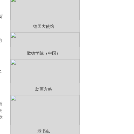
所
，
德国大使馆
的
歌德学院（中国）
之
、
助画方略
插
法
跃
老书虫