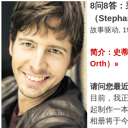
8问8答：
（Stepha
故事驱动, 1
简介：史蒂芬
Orth）
请问您最
目前，我
起制作一
相册将于今